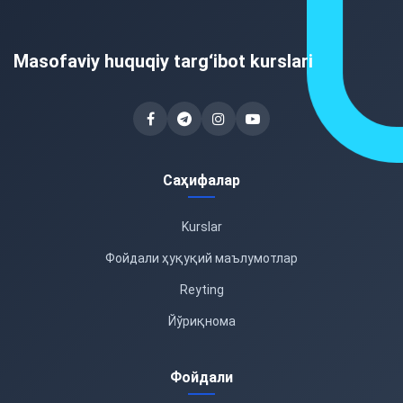
Masofaviy huquqiy targ‘ibot kurslari
Саҳифалар
Kurslar
Фойдали ҳуқуқий маълумотлар
Reyting
Йўриқнома
Фойдали