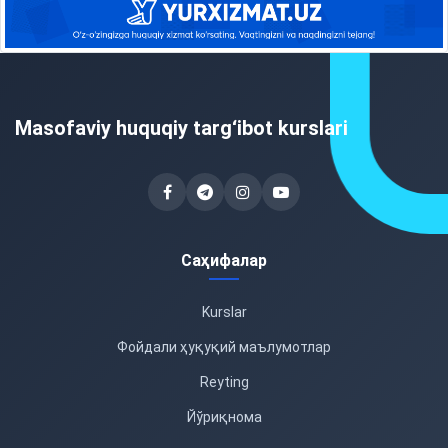
Masofaviy huquqiy targ‘ibot kurslari
Саҳифалар
Kurslar
Фойдали ҳуқуқий маълумотлар
Reyting
Йўриқнома