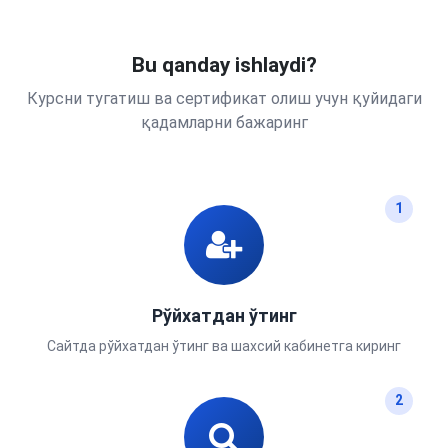
Bu qanday ishlaydi?
Курсни тугатиш ва сертификат олиш учун қуйидаги
қадамларни бажаринг
1
Рўйхатдан ўтинг
Сайтда рўйхатдан ўтинг ва шахсий кабинетга киринг
2