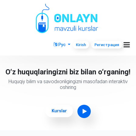
Рус
Kirish
Регистрация
O‘z huquqlaringizni biz bilan o‘rganing!
Huquqiy bilim va savodxonligingizni masofadan interaktiv
oshiring
Kurslar