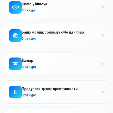
Ijtimoiy himoya
0 та курс
Банк-молия, солиқ ва субсидиялар
0 та курс
Ёшлар
0 та курс
Предупреждение преступности
0 та курс