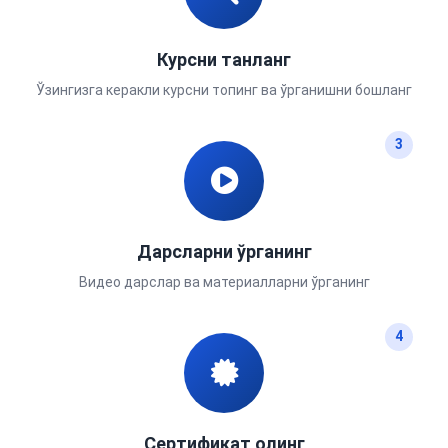
Курсни танланг
Ўзингизга керакли курсни топинг ва ўрганишни бошланг
3
Дарсларни ўрганинг
Видео дарслар ва материалларни ўргaнинг
4
Сертификат олинг