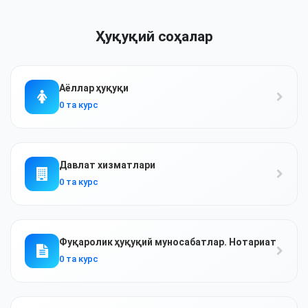
Ҳуқуқий соҳалар
Аёллар ҳуқуқи
0 та курс
Давлат хизматлари
0 та курс
Фуқаролик ҳуқуқий муносабатлар. Нотариат
0 та курс