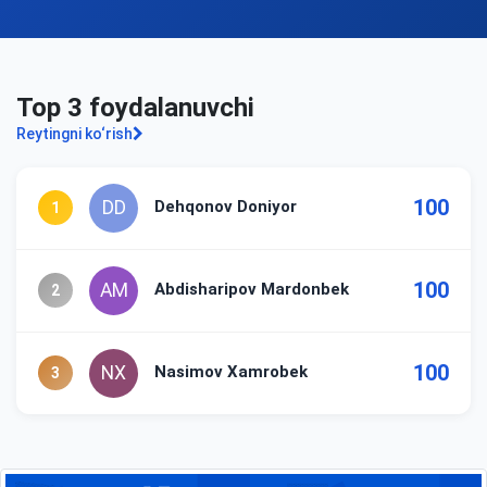
Top 3 foydalanuvchi
Reytingni ko‘rish
100
Dehqonov Doniyor
DD
1
100
Abdisharipov Mardonbek
AM
2
100
Nasimov Xamrobek
NX
3