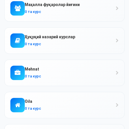
Маҳалла фуқаролар йиғини
0 та курс
Ҳуқуқий назарий курслар
0 та курс
Mehnat
0 та курс
Oila
0 та курс