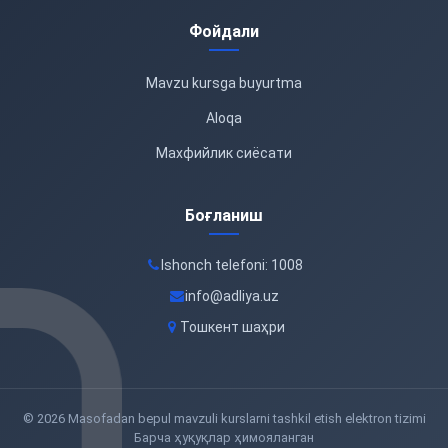
Фойдали
Mavzu kursga buyurtma
Aloqa
Махфийлик сиёсати
Боғланиш
Ishonch telefoni: 1008
info@adliya.uz
Тошкент шаҳри
© 2026 Masofadan bepul mavzuli kurslarni tashkil etish elektron tizimi
Барча ҳуқуқлар ҳимояланган