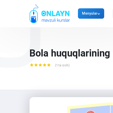
Menyular
Bola huquqlarining k
(1 ta izoh)