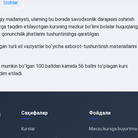
Izohlar
y madaniyati, ularning bu borada savodxonlik darajasini oshirish
zga taqdim etilayotgan kursning mazkur boʻlimi bolalar huquqlarig
onunchilik jihatlarini tushuntirishga qaratilgan.
n turli xil vaziyatlar boʻyicha axborot-tushuntirish materiallarini
h mumkin boʻlgan 100 balldan kamida 56 ballni toʻplagan kurs
im etiladi.
Саҳифалар
Фойдали
i
Kurslar
Mavzu kursga buyurtma