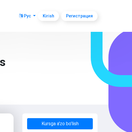
Рус
Kirish
Регистрация
rs
Kursga a'zo bo'lish