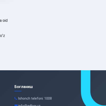
a oid
 oʻz
Боғланиш
Ishonch telefoni: 1008
info@adliya.uz