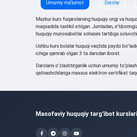
Umumiy maʼlumot
Darslar
Mazkur kurs fuqarolarning huquqiy ongi va huquqi
maqsadida tashkil etilgan. Jumladan, eʼtiboringi
huquqiy munosabatlar sohasini tartibga soluvchi q
Ushbu kurs bolalar huquqi vaqtida paydo boʻladiga
ichiga qamrab olgan 3 ta darsdan iborat.
Darslarni oʻzlashtirganlik uchun umumiy toʻplas
qatnashchilariga maxsus elektron sertifikat taqd
Masofaviy huquqiy targ‘ibot kurslar