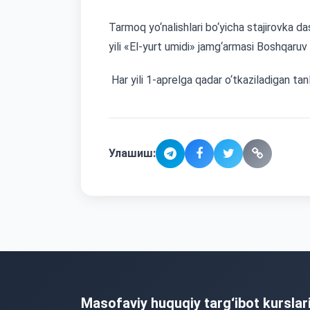
Tarmoq yo‘nalishlari bo‘yicha stajirovka da
yili «El-yurt umidi» jamg‘armasi Boshqaruv
Har yili 1-aprelga qadar o‘tkaziladigan tanl
Улашиш:
Masofaviy huquqiy targ‘ibot kurslar