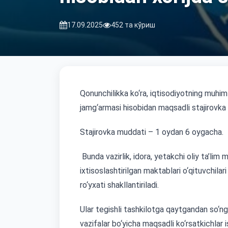
17.09.2025
452 та кўриш
Qonunchilikka ko‘ra, iqtisodiyotning muhim
jamg‘armasi hisobidan maqsadli stajirovka d
Stajirovka muddati – 1 oydan 6 oygacha.
Bunda vazirlik, idora, yetakchi oliy ta’lim 
ixtisoslashtirilgan maktablari o‘qituvchila
ro‘yxati shakllantiriladi.
Ular tegishli tashkilotga qaytgandan so‘ng 
vazifalar bo‘yicha maqsadli ko‘rsatkichlar is