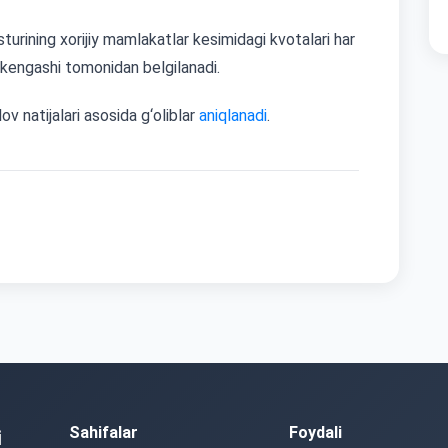
sturining xorijiy mamlakatlar kesimidagi kvotalari har
 kengashi tomonidan belgilanadi.
ov natijalari asosida g‘oliblar
aniqlanadi
.
Sahifalar
Foydali
i