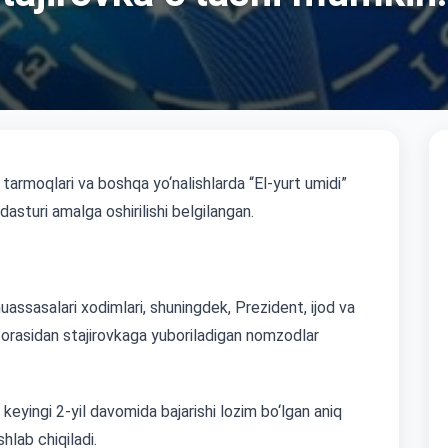
 tarmoqlari va boshqa yo‘nalishlarda “El-yurt umidi”
asturi amalga oshirilishi belgilangan.
muassasalari xodimlari, shuningdek, Prezident, ijod va
ri orasidan stajirovkaga yuboriladigan nomzodlar
keyingi 2-yil davomida bajarishi lozim bo‘lgan aniq
hlab chiqiladi.