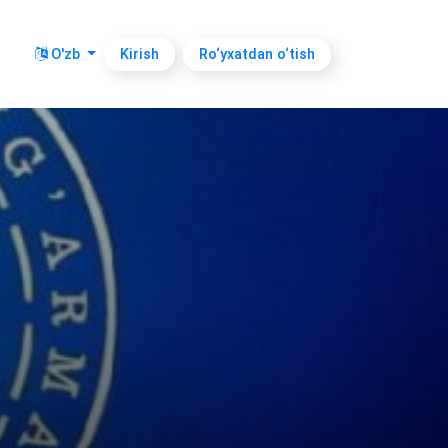
O'zb
Kirish
Ro‘yxatdan o‘tish