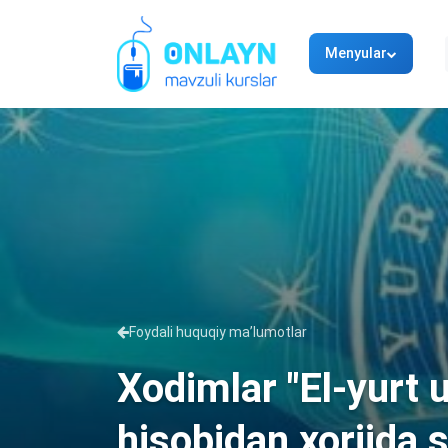
Menyular
Foydali huquqiy ma’lumotlar
Xodimlar "El-yurt 
hisobidan xorijda 