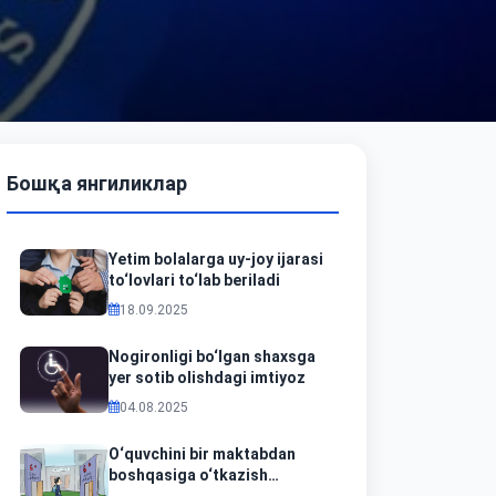
Бошқа янгиликлар
Yetim bolalarga uy-joy ijarasi
to‘lovlari to‘lab beriladi
18.09.2025
Nogironligi bo‘lgan shaxsga
yer sotib olishdagi imtiyoz
04.08.2025
O‘quvchini bir maktabdan
boshqasiga o‘tkazish
tartibini bilasizmi?