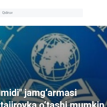
umidi" jamg‘armasi
stajirovka o‘tashi mumkin.