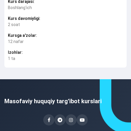
Kurs darajasi:
Boshlang‘ich
Kurs davomiyligi:
2 soat
Kursga a'zolar:
12 nafar
Izohlar:
1 ta
Masofaviy huquqiy targ‘ibot kurslari