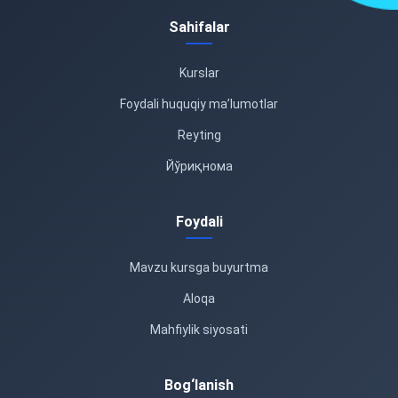
Sahifalar
Kurslar
Foydali huquqiy ma’lumotlar
Reyting
Йўриқнома
Foydali
Mavzu kursga buyurtma
Aloqa
Mahfiylik siyosati
Bog‘lanish