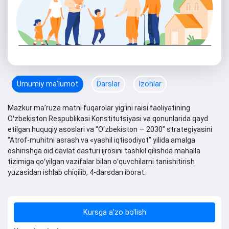
Umumiy maʼlumot
Darslar
Izohlar
Mazkur maʼruza matni fuqarolar yigʻini raisi faoliyatining
Oʻzbekiston Respublikasi Konstitutsiyasi va qonunlarida qayd
etilgan huquqiy asoslari va “Oʻzbekiston — 2030” strategiyasini
“Atrof-muhitni asrash va «yashil iqtisodiyot” yilida amalga
oshirishga oid davlat dasturi ijrosini tashkil qilishda mahalla
tizimiga qoʻyilgan vazifalar bilan oʻquvchilarni tanishitirish
yuzasidan ishlab chiqilib, 4-darsdan iborat.
Kursga a'zo bo'lish