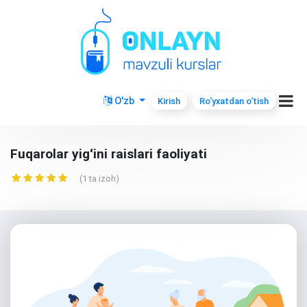
O'zb
Kirish
Ro‘yxatdan o‘tish
Fuqarolar yigʻini raislari faoliyati
(1 ta izoh)