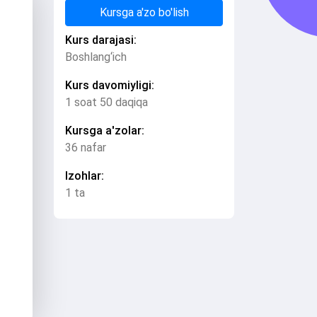
Kursga a'zo bo'lish
Kurs darajasi:
Boshlang‘ich
Kurs davomiyligi:
1 soat 50 daqiqa
Kursga a'zolar:
36 nafar
Izohlar:
1 ta