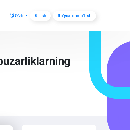
O'zb
Kirish
Ro‘yxatdan o‘tish
buzarliklarning