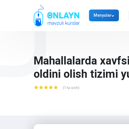
Menyular
Mahallalarda xavfsi
oldini olish tizimi 
(1 ta izoh)