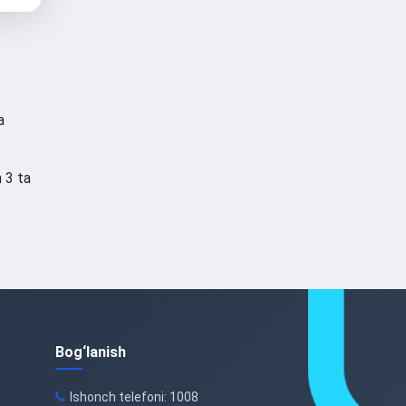
a
n 3 ta
Bog‘lanish
Ishonch telefoni: 1008