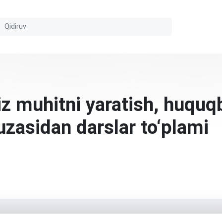
z muhitni yaratish, huquq
yuzasidan darslar to‘plami