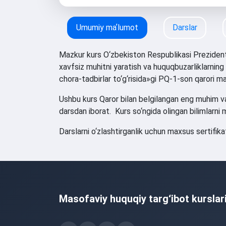
Umumiy maʼlumot
Darslar
Mazkur kurs O‘zbekiston Respublikasi Prezidenti
xavfsiz muhitni yaratish va huquqbuzarliklarning 
chora-tadbirlar to‘g‘risida»gi PQ-1-son qarori m
Ushbu kurs Qaror bilan belgilangan eng muhim vaz
darsdan iborat. Kurs so‘ngida olingan bilimlarni
Darslarni o‘zlashtirganlik uchun maxsus sertifika
Masofaviy huquqiy targ‘ibot kurslar