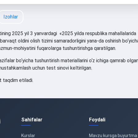
Izohlar
ning 2025 yil 3 yanvardagi «2025 yilda respublika mahallalarida
barvaqt oldini olish tizimi samaradorligini yana-da oshirish bo‘yich
azmun-mohiyatini fuqarolarga tushuntirishga qaratilgan.
ifalar bo‘yicha tushuntirish materiallarini o‘z ichiga qamrab olga
 mustahkamlash uchun test sinovi keltirilgan.
t taqdim etiladi.
Sahifalar
Foydali
i
Kurslar
Mavzu kursga buyurtma