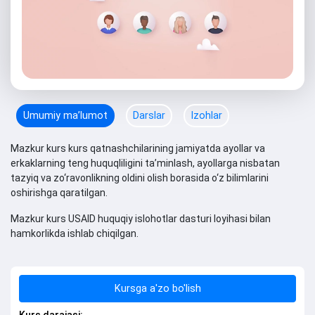
Umumiy maʼlumot
Darslar
Izohlar
Mazkur kurs kurs qatnashchilarining jamiyatda ayollar va
erkaklarning teng huquqliligini ta’minlash, ayollarga nisbatan
tazyiq va zo‘ravonlikning oldini olish borasida o‘z bilimlarini
oshirishga qaratilgan.
Mazkur kurs USAID huquqiy islohotlar dasturi loyihasi bilan
hamkorlikda ishlab chiqilgan.
Kursga a'zo bo'lish
Kurs darajasi: