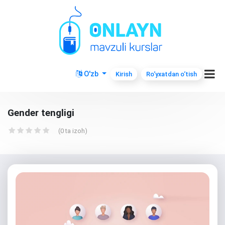
O'zb
Kirish
Ro‘yxatdan o‘tish
Gender tengligi
(0 ta izoh)