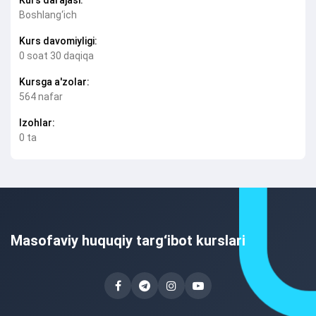
Boshlang‘ich
Kurs davomiyligi:
0 soat 30 daqiqa
Kursga a'zolar:
564 nafar
Izohlar:
0 ta
Masofaviy huquqiy targ‘ibot kurslari