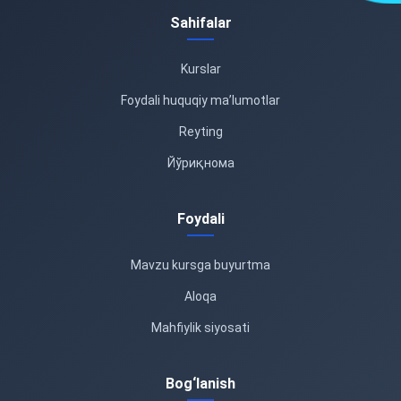
Sahifalar
Kurslar
Foydali huquqiy ma’lumotlar
Reyting
Йўриқнома
Foydali
Mavzu kursga buyurtma
Aloqa
Mahfiylik siyosati
Bog‘lanish