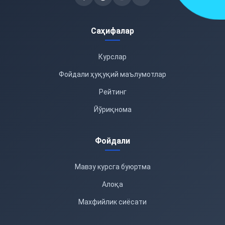
Саҳифалар
Курслар
Фойдали ҳуқуқий маълумотлар
Рейтинг
Йўриқнома
Фойдали
Мавзу курсга буюртма
Алоқа
Махфийлик сиёсати