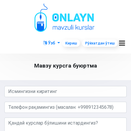
Ўзб
Кириш
Рўйхатдан ўтиш
Мавзу курсга буюртма