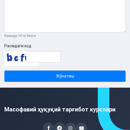
Камида 10 та белги
Расмдаги код
Жўнатиш
Масофавий ҳуқуқий тарғибот курслари